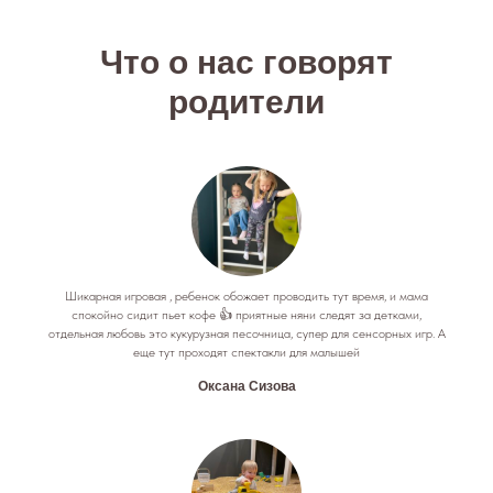
Что о нас говорят
родители
Шикарная игровая , ребенок обожает проводить тут время, и мама
спокойно сидит пьет кофе 👍 приятные няни следят за детками,
отдельная любовь это кукурузная песочница, супер для сенсорных игр. А
еще тут проходят спектакли для малышей
Оксана Сизова