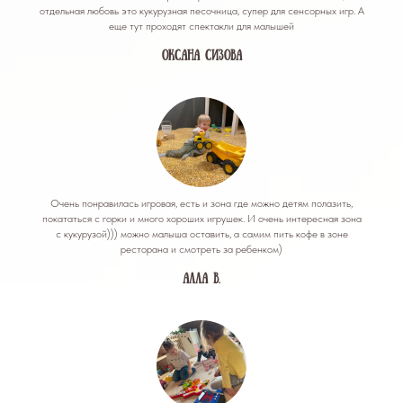
отдельная любовь это кукурузная песочница, супер для сенсорных игр. А
еще тут проходят спектакли для малышей
Оксана Сизова
Очень понравилась игровая, есть и зона где можно детям полазить,
покататься с горки и много хороших игрушек. И очень интересная зона
с кукурузой))) можно малыша оставить, а самим пить кофе в зоне
ресторана и смотреть за ребенком)
Алла В.